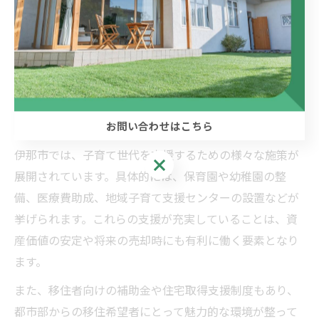
例えば、子どもの成長や独立を機に住み替えを考える場
合、売却後の住環境が家族のニーズに合うかどうかを慎
重に見極める必要があります。各自治体の支援策や教育
環境も比較しながら、資産価値の維持・向上を意識した
計画的な不動産売却を目指しましょう。
お問い合わせはこちら
不動産売却を左右する伊那市の子育て施策
伊那市では、子育て世代を支援するための様々な施策が
お問い合わせはこちら
展開されています。具体的には、保育園や幼稚園の整
備、医療費助成、地域子育て支援センターの設置などが
挙げられます。これらの支援が充実していることは、資
産価値の安定や将来の売却時にも有利に働く要素となり
ます。
また、移住者向けの補助金や住宅取得支援制度もあり、
都市部からの移住希望者にとって魅力的な環境が整って