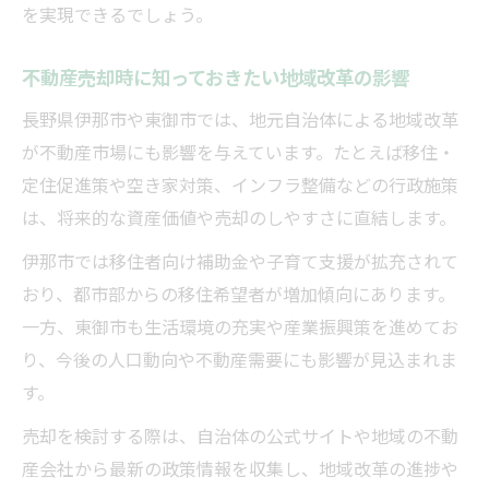
を実現できるでしょう。
例
不動産売却と移住支援の連携がもたらすメ
不動産売却時に知っておきたい地域改革の影響
リット
長野県伊那市や東御市では、地元自治体による地域改革
移住者向け施策が不動産売却に与える影響
が不動産市場にも影響を与えています。たとえば移住・
支援制度を活かした不動産売却の進め方
定住促進策や空き家対策、インフラ整備などの行政施策
移住希望者に響く不動産売却のアプローチ
は、将来的な資産価値や売却のしやすさに直結します。
将来を見据えた地域選びと売却ポイント
伊那市では移住者向け補助金や子育て支援が拡充されて
不動産売却と将来性を意識した地域選びの
おり、都市部からの移住希望者が増加傾向にあります。
視点
一方、東御市も生活環境の充実や産業振興策を進めてお
資産価値維持を考えた不動産売却の判断基
り、今後の人口動向や不動産需要にも影響が見込まれま
準
す。
将来的な人口動向と不動産売却の関係性
売却を検討する際は、自治体の公式サイトや地域の不動
不動産売却時に検討すべき住環境の変化
産会社から最新の政策情報を収集し、地域改革の進捗や