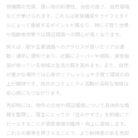
ント
育機関の充実、買い物の利便性、治安の良さ、自然環境
自治体施策を活用した不動産売却の進め方
などが挙げられます。これらは家族構成やライフスタイ
不動産売却で押さえたい伊那市の改革動向
ルによって重視するポイントが異なり、特に子育て世帯
東御市の取り組みから見る売却成功への道
や高齢者世帯では周辺環境への関心が高くなります。
不動産売却時に役立つ改革事例と実践方法
例えば、駅や主要道路へのアクセスが良いエリアは通
子育て世代が選ぶ伊那市東御市の特徴
勤・通学に便利であり、近隣にスーパーや病院、保育施
子育て世代が考える不動産売却と支援環境
設が揃っている地域は生活の質を高めます。また、自然
不動産売却を左右する伊那市の子育て施策
が豊かな場所では心身のリフレッシュや子育て環境の向
上が期待でき、地元のコミュニティ活動が活発な地域は
東御市の子育て支援と住みやすさの実情
安心感にもつながります。
不動産売却時に見るべき教育・生活環境の
違い
売却時には、物件の立地や周辺環境について具体的な情
報を整理し、買主にとっての「住みやすさ」を的確にア
将来も安心できる子育て環境と不動産売却
ピールすることが資産価値の維持・向上に直結します。
移住支援も踏まえた不動産売却の魅力
これらの基準を押さえることで、より納得感のある売却
移住支援策を最大限活用した不動産売却実