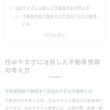
住みやすさに注目した不動産売却の考え方
不動産売却で重視すべき住みやすさの基準
とは
不動産売却時に知っておきたい地域改革の
影響
伊那市・東御市の不動産売却における魅力
比較
住みやすさに注目した不動産売却
住み替え先選びと不動産売却の最適な判断
の考え方
軸
不動産売却前に確認したい子育て支援の充
実度
不動産売却で重視すべき住みやすさの基準とは
改革進む地域での不動産売却成功術
不動産売却を考える際、住みやすさは重要な判断基準と
地域改革が不動産売却に及ぼす重要なポイ
なります。住みやすさの基準には、交通の便、医療・教