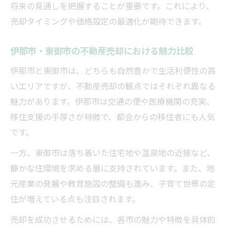
将来の安心につながる不動産売却の進め方
将来の見通しを把握することが重要です。これにより、
支援制度の違いから考える売却戦略
売却タイミングや価格設定の最適化が期待できます。
各自治体の支援制度が不動産売却に与える
伊那市・東御市の不動産売却における魅力比較
影響
不動産売却に役立つ補助金と施策の見極め
伊那市と東御市は、どちらも自然豊かで生活利便性の高
方
いエリアですが、不動産売却の観点ではそれぞれ異なる
魅力があります。伊那市は交通の便や医療機関の充実、
支援策の比較でわかる不動産売却の戦略立
移住支援の手厚さが特徴で、都会からの移住者にも人気
案
です。
不動産売却前に必ず確認したい支援内容と
は
一方、東御市は落ち着いた住宅地や温泉地の近接など、
静かな住環境を求める層に支持されています。また、地
制度活用で成功する不動産売却の具体的手
元産業の発展や教育施設の整備も進み、子育て世帯の定
法
住が増えている点も注目されます。
売却を成功させるためには、各市の魅力や特徴を具体的