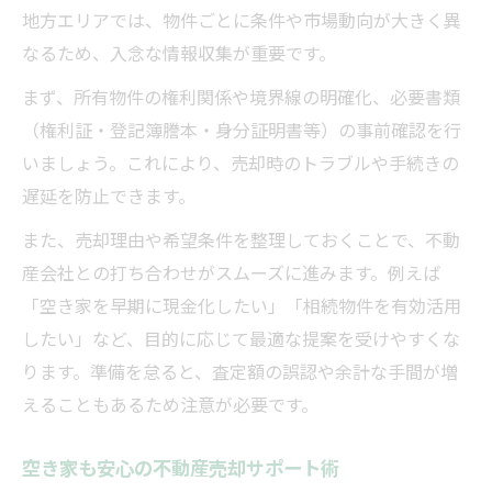
空き家対応力が高い会社選びのポイント
地方エリアでは、物件ごとに条件や市場動向が大きく異
地元不動産会社との連携で安心売却を実現
なるため、入念な情報収集が重要です。
不動産売却は地元の信頼が成功のカギ
まず、所有物件の権利関係や境界線の明確化、必要書類
相場とニーズに合わせた売却戦略を探る
（権利証・登記簿謄本・身分証明書等）の事前確認を行
不動産売却の相場を把握する具体的な方法
いましょう。これにより、売却時のトラブルや手続きの
遅延を防止できます。
ニーズに合わせた売却タイミングの見極め
方
また、売却理由や希望条件を整理しておくことで、不動
査定結果を比較して最適な売却戦略を立て
産会社との打ち合わせがスムーズに進みます。例えば
る
「空き家を早期に現金化したい」「相続物件を有効活用
不動産売却で高く売るための工夫と準備
したい」など、目的に応じて最適な提案を受けやすくな
ります。準備を怠ると、査定額の誤認や余計な手間が増
物件特性に応じた不動産売却戦略の選び方
えることもあるため注意が必要です。
効率的なデリバリー活用で負担軽減を実現
不動産売却で便利なデリバリー活用法とは
空き家も安心の不動産売却サポート術
手間を削減するデリバリーサービスの選び