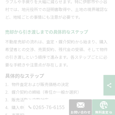
ラブルや手戻りを大幅に減らせます。特に伊那市や小谷
村では、地元役所での証明書取得や、土地の境界確認な
ど、地域ごとの事情にも注意が必要です。
売却から引き渡しまでの具体的なステップ
不動産売却の流れは、査定・媒介契約から始まり、購入
希望者との交渉、売買契約、残代金の受領、そして物件
の引き渡しという順序で進みます。各ステップごとに必
要な手続きや注意点が存在します。
具体的なステップ
物件査定および販売価格の決定
媒介契約の締結（専任か一般か選択）
販売活動と内覧対応
0265-76-6155
購入申込み・条件交渉
お問い合わせ
無料査定