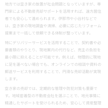
地方では空き家の放置が社会問題となっていますが、専
方
門家による不動産売却サポートを活用すれば、遠方居住
デリバリーで不動産売却の手続きを効率化
者でも安心して進められます。伊那市や小谷村などで
忙しい方も安心の不動産売却サポート活用
は、空き家の現地調査や清掃、必要に応じたリフォーム
術
提案まで一括して依頼できる体制が整っています。
デリバリー活用で売却負担を大幅に減らす
特にデリバリーサービスを活用することで、契約書や必
方法
要書類のやりとり、現地案内の代行など、売主の負担を
安心できる不動産売却の流れを詳しく解説
最小限に抑えることが可能です。例えば、物理的に現地
不動産売却の基本的な流れと重要な注意点
に足を運べない場合でも、オンラインでの相談や資料の
安心して進めるための手続きチェックリス
郵送サービスを利用することで、円滑な売却活動が実現
ト
します。
売却から引き渡しまでの具体的なステップ
空き家の売却では、定期的な管理や防犯対策も重要で
トラブルを防ぐ不動産売却の進め方を紹介
す。地域密着型の不動産会社を選ぶことで、地元事情に
不動産売却でよくある疑問とその対処法
精通したサポートを受けられるため、安心して資産整理