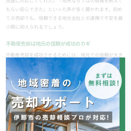
迅速に対応してくれた」「地元ならではの情報を教えて
もらい安心できた」といった声が多く聞かれます。初め
ての売却でも、信頼できる地元会社との連携で不安を最
小限に抑えられるでしょう。
不動産売却は地元の信頼が成功のカギ
不動産売却を成功させるためには、地元での信頼が大き
なカギを握ります。伊那市や小谷村のような地域では、
長年にわたり地域に根ざして活動してきた不動産会社
が、売主・買主双方から信頼を得ています。この信頼関
係があることで、取引の透明性や安全性が高まり、トラ
ブルのリスクも低減します。
信頼される会社は、過去の売却実績や口コミ評価、行政
や地元団体との協力体制などがしっかりしており、売却
活動全体をサポートしてくれます。たとえば、「不動産