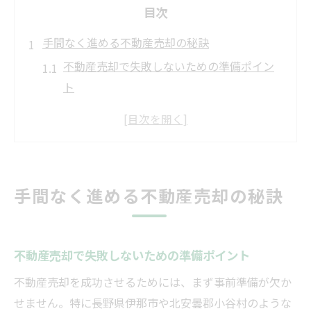
目次
手間なく進める不動産売却の秘訣
不動産売却で失敗しないための準備ポイン
ト
空き家も安心の不動産売却サポート術
おすすめ不動産会社選びのコツと注意点
相場を知って不動産売却を有利に進める方
法
手間なく進める不動産売却の秘訣
地域事情を活かした不動産売却の手順とは
地元特化型で安心の不動産売却方法
地域密着型不動産売却のメリットと活用法
不動産売却で失敗しないための準備ポイント
不動産売却で地元ネットワークを活かす秘
不動産売却を成功させるためには、まず事前準備が欠か
訣
せません。特に長野県伊那市や北安曇郡小谷村のような