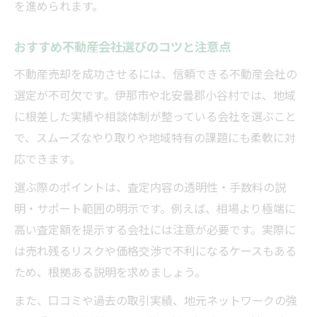
複雑な手続きも簡単にできる実践ポイント
を進められます。
不動産売却手続きを簡単に進めるコツを伝
おすすめ不動産会社選びのコツと注意点
授
不動産売却を成功させるには、信頼できる不動産会社の
専門家に相談して安心の不動産売却を実現
選定が不可欠です。伊那市や北安曇郡小谷村では、地域
書類準備から手続きまで効率化する方法
に根差した実績や相談体制が整っている会社を選ぶこと
不動産売却でよくある手続きミスを防ぐポ
で、スムーズなやり取りや地域特有の課題にも柔軟に対
イント
応できます。
スムーズに進めるための情報整理術を解説
選ぶ際のポイントは、査定内容の透明性・手数料の説
明・サポート範囲の明示です。例えば、相場より極端に
高い査定額を提示する会社には注意が必要です。実際に
は売れ残るリスクや価格交渉で不利になるケースもある
ため、根拠ある説明を求めましょう。
また、口コミや過去の取引実績、地元ネットワークの強