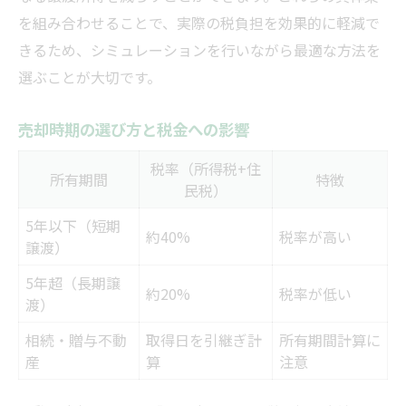
を組み合わせることで、実際の税負担を効果的に軽減で
きるため、シミュレーションを行いながら最適な方法を
選ぶことが大切です。
売却時期の選び方と税金への影響
税率（所得税+住
所有期間
特徴
民税）
5年以下（短期
約40%
税率が高い
譲渡）
5年超（長期譲
約20%
税率が低い
渡）
相続・贈与不動
取得日を引継ぎ計
所有期間計算に
産
算
注意