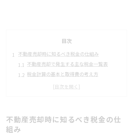
目次
不動産売却時に知るべき税金の仕組み
不動産売却で発生する主な税金一覧表
税金計算の基本と取得費の考え方
所有期間による税率変動の仕組み解説
短期・長期譲渡所得の違いと注意点
不動産売却時の税金がかからないケース
3,000万円特別控除で節税を実現する方法
不動産売却時に知るべき税金の仕
3,000万円特別控除の適用条件チェック表
組み