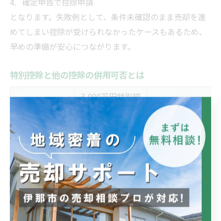
確定申告で控除申請
となります。失敗例として、条件未確認のまま売却を進
めてしまい控除が受けられなかったケースもあるため、
早めの準備が安心につながります。
特別控除と他の控除の併用可否とは
3,000万円特別控
控除・特例名
備考
除との併用
居住用財産の軽
同時利用に制限
不可
減税率
あり
買換え特例
不可
同時利用不可
相続税の取得費
ケースによって
可
加算特例
は併用可
3,000万円特別控除は非常に強力な税制優遇ですが、他