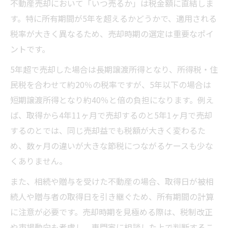
不動産売却において「いつ売るか」は税金額に直結しま
す。特に所有期間が5年を超えるかどうかで、適用される
税率が大きく異なるため、売却時期の選定は重要なポイ
ントです。
5年超で売却した場合は長期譲渡所得となり、所得税・住
民税を合わせて約20％の税率ですが、5年以下の場合は
短期譲渡所得となり約40％と倍の負担になります。例え
ば、取得から4年11ヶ月で売却するのと5年1ヶ月で売却
するのとでは、同じ売却益でも税額が大きく変わるた
め、数ヶ月の違いが大きな節税につながるケースも少な
くありません。
また、相続や贈与を受けた不動産の場合、取得日が被相
続人や贈与者の取得日を引き継ぐため、所有期間の計算
に注意が必要です。売却時期を見極める際は、税制改正
や市場動向も考慮し、専門家に相談した上で判断するこ