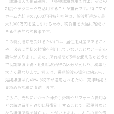
「譲渡損失の損益通算」「各種譲渡費用の計上」などの
制度やテクニックを活用することが重要です。特にマイ
ホーム売却時の3,000万円特別控除は、譲渡所得から最
大3,000万円を差し引けるため、税負担を大幅に軽減で
きる代表的な節税策です。
この特別控除を受けるためには、居住用財産であること
や、過去に同様の控除を利用していないことなど一定の
要件があります。また、所有期間が5年を超えるかどうか
で長期譲渡所得・短期譲渡所得の区分が変わり、税率も
大きく異なります。例えば、長期譲渡の場合は約20％、
短期譲渡は約40％の税率が適用されるため、売却時期の
見極めも節税に直結します。
さらに、売却にかかった仲介手数料やリフォーム費用な
どの譲渡費用を適切に経費計上することで、課税対象と
なる譲渡所得を減らすことができます。これらの具体策