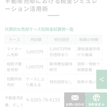
不動産売却における税金シミュレ
ーション活用術
代表的な売却ケース別税金試算例一覧
ケース
売却額
特別控除
税額の特徴
マイホー
3,000万円特
課税譲渡所得
5,000万円
ム売却
別控除あり
が大幅減
相続不動
取得費加算特
控除・特例で
1,000万円
産売却
例可
税額変動
短期所有
ケースによ
特別控除なし
税率が高い
売却
り異なる
不動産売却にかかる税金は、売却金額や所有期間、取得
0265-76-6155
お問い合わせ
無料査定
費、そして3,000万円特別控除の有無などによって大きく